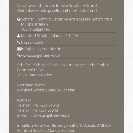
Verantwortlich für alle Inhalte Schäfer + Schmitt
Getränkevertriebsgesellschaft mbH betreffend:
Schäfer + Schmitt Getränkevertriebsgesellschaft mbH
Murgtalstraße 9
76571 Gaggenau
Manfred Schäfer, Markus Schäfer
07225 - 2088
info@sus-getraenke.de
www.sus-getraenke.de
Schäfer + Schmitt Getränkevertriebsgesellschaft mbH
Bahnhofstr. 59
76532 Baden-Baden
Vertreten durch:
Manfred Schäfer, Markus Schäfer
Kontakt:
Telefon: +49 7221 61648
Telefax: +49 7221 53043
E-Mail:
info@sus-getraenke.de
Inhaltlich Verantwortlicher gemäß § 10 Absatz 3 MDStV:
Manfred Schäfer, Markus Schäfer