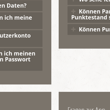
en Daten?
Können Pa
Punktestand 
n ich meine
Können Pun
utzerkonto
n ich meinen
n Passwort
Fragen zur App