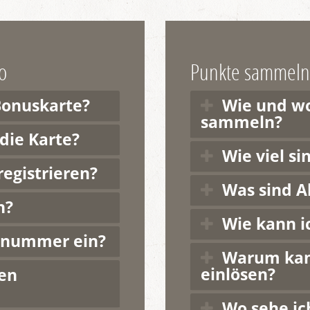
o
Punkte sammeln
Bonuskarte?
Wie und wo
sammeln?
die Karte?
Wie viel s
egistrieren?
Was sind A
h?
Wie kann i
nnummer ein?
Warum kann
einlösen?
en
Wo sehe ic