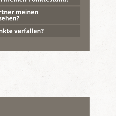
rtner meinen
sehen?
kte verfallen?